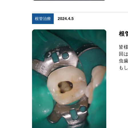
根管治療
2024.4.5
根
皆
回
虫
もし