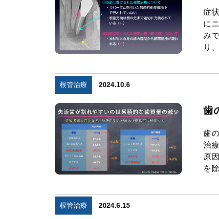
症
に
み
り、
根管治療
2024.10.6
歯
歯
治
原
を除
根管治療
2024.6.15