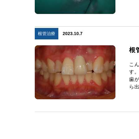
根管治療
2023.10.7
根
こ
す
歯
ら出