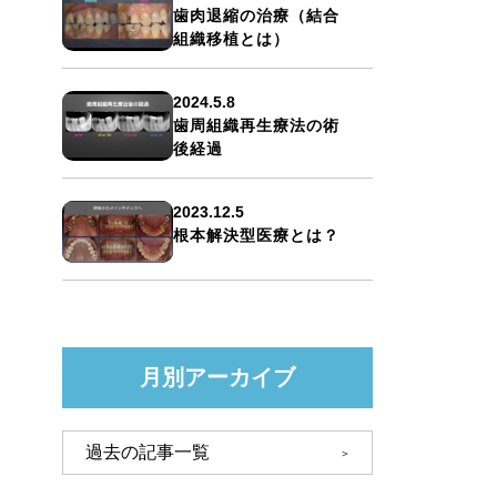
歯肉退縮の治療（結合
組織移植とは）
2024.5.8
歯周組織再生療法の術
後経過
2023.12.5
根本解決型医療とは？
月別アーカイブ