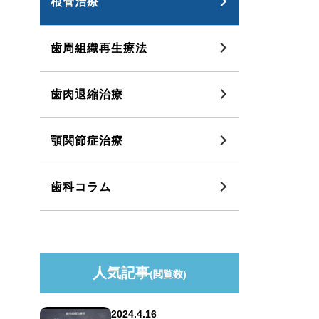
根管治療
歯周組織再生療法
歯肉退縮治療
顎関節症治療
歯科コラム
人気記事
(閲覧数)
2024.4.16