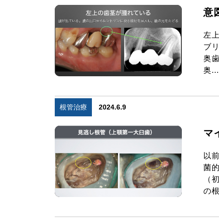
意
左
ブ
奥
奥...
根管治療
2024.6.9
マ
以
菌
（
の根