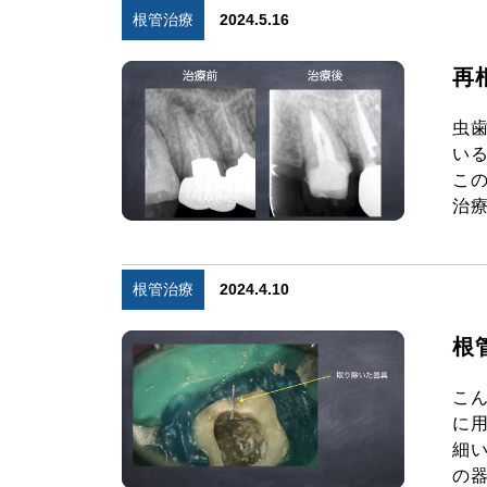
根管治療
2024.5.16
再
虫
い
こ
治療
根管治療
2024.4.10
根
こ
に
細
の器