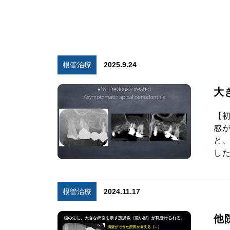
根管治療
2025.9.24
大
【
感
と
した
根管治療
2024.11.17
他