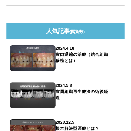
人気記事
(閲覧数)
2024.4.16
歯肉退縮の治療（結合組織
移植とは）
2024.5.8
歯周組織再生療法の術後経
過
2023.12.5
根本解決型医療とは？