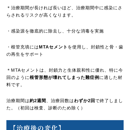
＊治療期間が長ければ長いほど、治療期間中に感染にさ
らされるリスクが高くなります。
・感染源を徹底的に除去し、十分な消毒を実施
・根管充填には
MTAセメント
を使用し、封鎖性と骨・歯
の再生をサポート
＊MTAセメントは、封鎖力と生体親和性に優れ、特に今
回のように
根管形態が壊れてしまった難症例
に適した材
料です。
治療期間は
約2週間
、治療回数は
わずか2回
で終了しまし
た。（初回は検査、診断のため除く）
【治療後の変化】