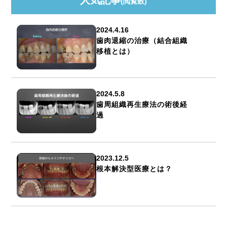
(閲覧数)
2024.4.16
歯肉退縮の治療（結合組織
移植とは）
2024.5.8
歯周組織再生療法の術後経
過
2023.12.5
根本解決型医療とは？