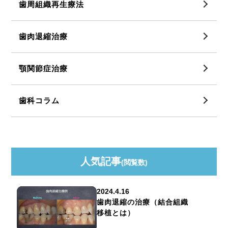
歯周組織再生療法
歯肉退縮治療
顎関節症治療
歯科コラム
人気記事
(閲覧数)
2024.4.16
歯肉退縮の治療（結合組織
移植とは）